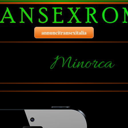
annuncitransexitalia
Minorca