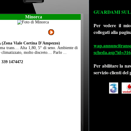
GUARDAMI SUL
Minorca
Per vedere il mio
collegati alla pagin
(Zona Viale Cortina D'Ampezzo)
wap.annuncitransexi
ima trans.... Alta 1,80, 5° di seno. Ambiente di
scheda.asp?id=316
e climatizzato, molto discreto.... Parlo ...
 339 1474472
Per abilitare la na
servizio clienti del