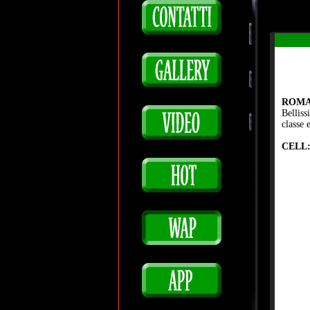
ROMA 
Belliss
classe 
CELL: