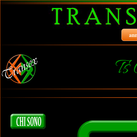
ann
Ts