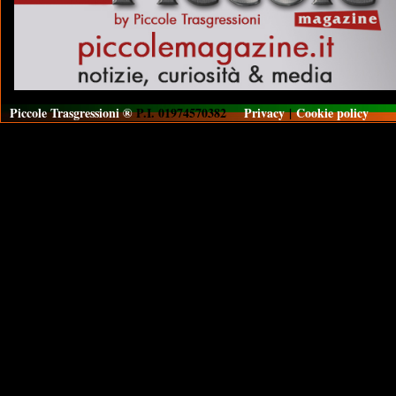
Piccole Trasgressioni ®
P.I. 01974570382
Privacy
|
Cookie policy