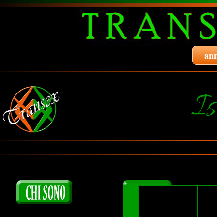
ann
I